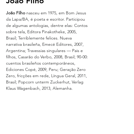
João Filho
João Filho
 nasceu em 1975, em Bom Jesus 
da Lapa/BA, é poeta e escritor. Participou 
de algumas antologias, dentre elas: Contos 
sobre tela, Editora Pinakotheke, 2005, 
Brasil; Terriblemente felices. Nueva 
narrativa brasileña, Emecé Editores, 2007, 
Argentina; Travessias singulares — Pais e 
filhos, Casarão do Verbo, 2008, Brasil; 90-00: 
cuentos brasileños contemporâneos, 
Ediciones Copé, 2009, Peru; Geração Zero 
Zero, fricções em rede, Língua Geral, 2011, 
Brasil; Popcorn unterm Zuckerhut, Verlag 
Klaus Wagenbach, 2013, Alemanha. 
Publicou Encamiçado, contos, Editora 
Baleia, 2004; Três sibilas, poesia, Dulcinéia 
Catadora, 2008, e Ao longo da tinha 
amarela, contos, P55, 2009. Mantém o blog: 
www.voosempouso.blogspot.com